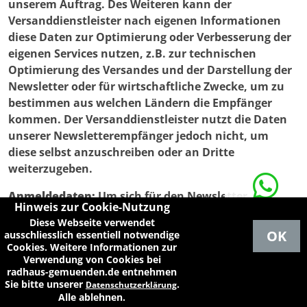
unserem Auftrag. Des Weiteren kann der
Versanddienstleister nach eigenen Informationen
diese Daten zur Optimierung oder Verbesserung der
eigenen Services nutzen, z.B. zur technischen
Optimierung des Versandes und der Darstellung der
Newsletter oder für wirtschaftliche Zwecke, um zu
bestimmen aus welchen Ländern die Empfänger
kommen. Der Versanddienstleister nutzt die Daten
unserer Newsletterempfänger jedoch nicht, um
diese selbst anzuschreiben oder an Dritte
weiterzugeben.
Anmeldedaten:
Um sich für den Newsletter
Hinweis zur Cookie-Nutzung
anzumelden, reicht es aus, wenn Sie Ihre E-
Whatsapp-
Diese Webseite verwendet
Kontakt
Mailadresse angeben. Optional bitten wir Sie
OK
ausschliesslich essentiell notwendige
folgende Daten anzugeben: [„Vor- und Nachname
Cookies. Weitere Informationen zur
Verwendung von Cookies bei
zwecks Personalisierung des Newsletters.
radhaus-gemuenden.de entnehmen
Geburtsdatum, Geschlecht und Branche, um die
Sie bitte unserer
.
Datenschutzerklärung
Inhalte des Newsletters den Interessen unserer Leser
Alle ablehnen.