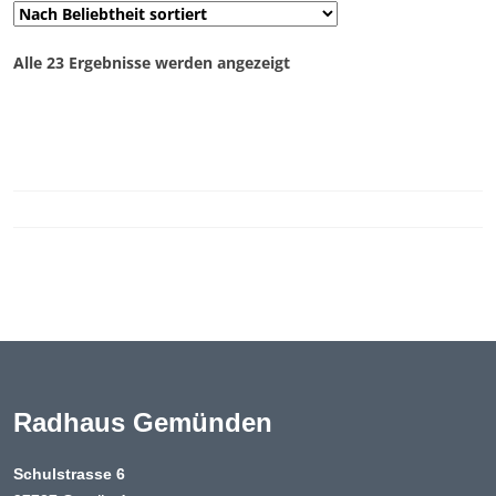
auf.
Die
Nach
Alle 23 Ergebnisse werden angezeigt
Optionen
Preis
können
sortiert:
auf
aufsteigend
der
Produktseite
gewählt
werden
Radhaus Gemünden
Schulstrasse 6