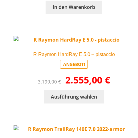
war:
ist:
In den Warenkorb
4.199,00 €
2.499,00 €.
R Raymon HardRay E 5.0 – pistaccio
ANGEBOT!
Ursprünglicher
Aktueller
2.555,00
€
3.199,00
€
Preis
Preis
war:
ist:
Dieses
Ausführung wählen
3.199,00 €
2.555,00 €.
Produkt
weist
mehrere
Varianten
auf.
Die