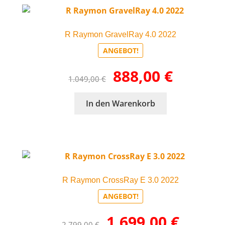
R Raymon GravelRay 4.0 2022
ANGEBOT!
Ursprünglicher
Aktueller
888,00
€
1.049,00
€
Preis
Preis
war:
ist:
In den Warenkorb
1.049,00 €
888,00 €.
R Raymon CrossRay E 3.0 2022
ANGEBOT!
Ursprünglicher
Aktueller
1.699,00
€
2.799,00
€