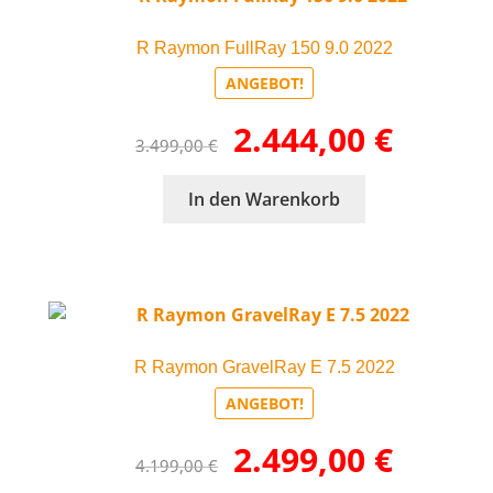
Die
R Raymon FullRay 150 9.0 2022
Optionen
können
ANGEBOT!
auf
Ursprünglicher
Aktueller
2.444,00
€
der
3.499,00
€
Preis
Preis
Produktseite
war:
ist:
gewählt
In den Warenkorb
3.499,00 €
2.444,00 €.
werden
R Raymon GravelRay E 7.5 2022
ANGEBOT!
Ursprünglicher
Aktueller
2.499,00
€
4.199,00
€
Preis
Preis