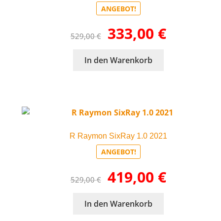
können
ANGEBOT!
auf
Ursprünglicher
Aktueller
333,00
€
der
529,00
€
Preis
Preis
Produktseite
war:
ist:
gewählt
In den Warenkorb
529,00 €
333,00 €.
werden
R Raymon SixRay 1.0 2021
ANGEBOT!
Ursprünglicher
Aktueller
419,00
€
529,00
€
Preis
Preis
war:
ist:
In den Warenkorb
529,00 €
419,00 €.