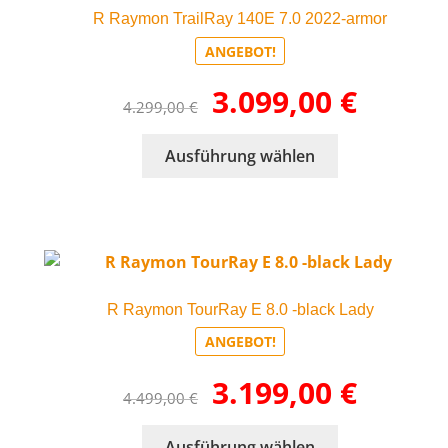
R Raymon TrailRay 140E 7.0 2022-armor
Optionen
können
ANGEBOT!
auf
Ursprünglicher
Aktueller
3.099,00
€
der
4.299,00
€
Preis
Preis
Produktseite
war:
ist:
gewählt
Dieses
Ausführung wählen
4.299,00 €
3.099,00 €.
werden
Produkt
weist
mehrere
Varianten
auf.
Die
R Raymon TourRay E 8.0 -black Lady
Optionen
können
ANGEBOT!
auf
Ursprünglicher
Aktueller
3.199,00
€
der
4.499,00
€
Preis
Preis
Produktseite
war:
ist:
gewählt
Dieses
Ausführung wählen