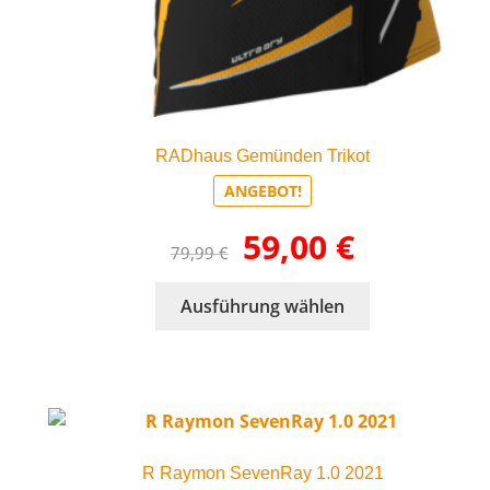
RADhaus Gemünden Trikot
ANGEBOT!
Ursprünglicher
Aktueller
59,00
€
79,99
€
Preis
Preis
war:
ist:
Dieses
Ausführung wählen
79,99 €
59,00 €.
Produkt
weist
mehrere
Varianten
auf.
Die
R Raymon SevenRay 1.0 2021
Optionen