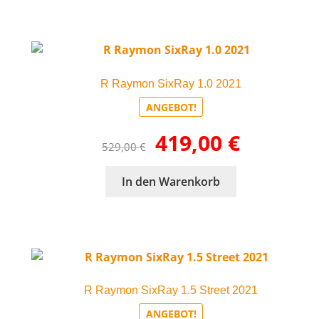
R Raymon SixRay 1.0 2021
ANGEBOT!
Ursprünglicher
Aktueller
419,00
€
529,00
€
Preis
Preis
war:
ist:
In den Warenkorb
529,00 €
419,00 €.
R Raymon SixRay 1.5 Street 2021
ANGEBOT!