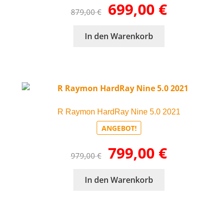
Ursprünglicher
Aktueller
699,00
€
879,00
€
Preis
Preis
war:
ist:
In den Warenkorb
879,00 €
699,00 €.
R Raymon HardRay Nine 5.0 2021
ANGEBOT!
Ursprünglicher
Aktueller
799,00
€
979,00
€
Preis
Preis
war:
ist:
In den Warenkorb
979,00 €
799,00 €.