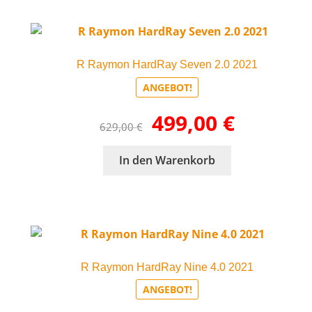
R Raymon HardRay Seven 2.0 2021
ANGEBOT!
Ursprünglicher
Aktueller
499,00
€
629,00
€
Preis
Preis
war:
ist:
In den Warenkorb
629,00 €
499,00 €.
R Raymon HardRay Nine 4.0 2021
ANGEBOT!