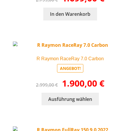
Preis
Preis
war:
ist:
In den Warenkorb
2.799,00 €
1.699,00 €.
R Raymon RaceRay 7.0 Carbon
ANGEBOT!
Ursprünglicher
Aktueller
1.900,00
€
2.999,00
€
Preis
Preis
war:
ist:
Dieses
Ausführung wählen
2.999,00 €
1.900,00 €.
Produkt
weist
mehrere
Varianten
auf.