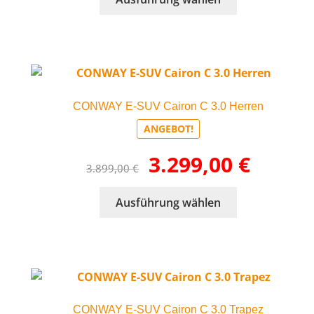
4.499,00 €
3.199,00 €.
werden
Produkt
weist
mehrere
Varianten
auf.
Die
CONWAY E-SUV Cairon C 3.0 Herren
Optionen
können
ANGEBOT!
auf
Ursprünglicher
Aktueller
3.299,00
€
der
3.899,00
€
Preis
Preis
Produktseite
war:
ist:
gewählt
Dieses
Ausführung wählen
3.899,00 €
3.299,00 €.
werden
Produkt
weist
mehrere
Varianten
auf.
Die
CONWAY E-SUV Cairon C 3.0 Trapez
Optionen