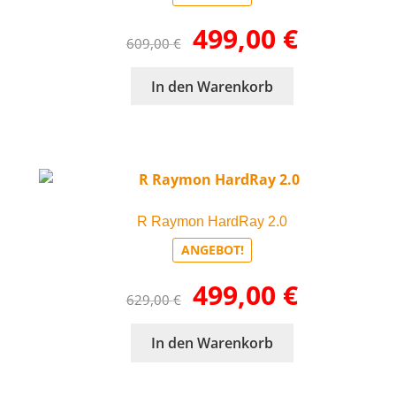
Ursprünglicher
Aktueller
499,00
€
609,00
€
Preis
Preis
war:
ist:
In den Warenkorb
609,00 €
499,00 €.
R Raymon HardRay 2.0
ANGEBOT!
Ursprünglicher
Aktueller
499,00
€
629,00
€
Preis
Preis
war:
ist:
In den Warenkorb
629,00 €
499,00 €.