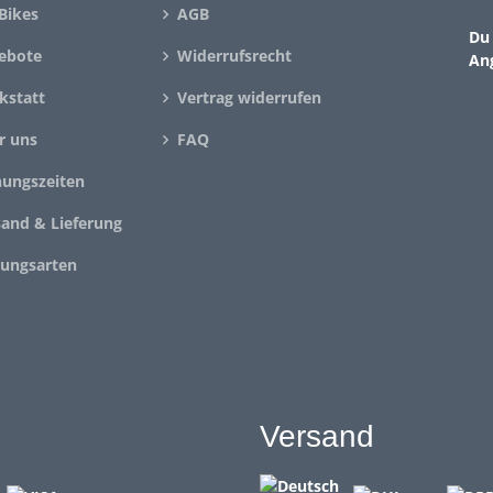
Bikes
AGB
Du 
ebote
Widerrufsrecht
An
kstatt
Vertrag widerrufen
r uns
FAQ
nungszeiten
sand & Lieferung
lungsarten
Versand