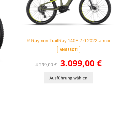
R Raymon TrailRay 140E 7.0 2022-armor
ANGEBOT!
Ursprünglicher
Aktueller
3.099,00
€
4.299,00
€
Preis
Preis
war:
ist:
Dieses
4.299,00 €
3.099,00 €.
Ausführung wählen
Produkt
weist
mehrere
ueller
Varianten
is
auf.
Die
55,00 €.
Optionen
t
können