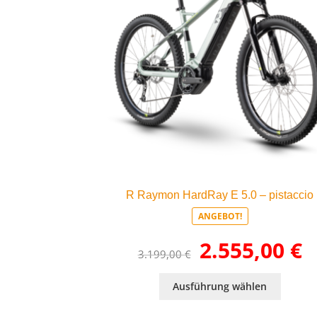
R Raymon HardRay E 5.0 – pistaccio
ANGEBOT!
Ursprünglicher
Akt
2.555,00
€
3.199,00
€
Preis
Pre
war:
ist:
Dieses
3.199,00 €
2.5
Ausführung wählen
Produk
weist