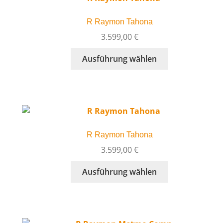
auf.
Die
R Raymon Tahona
Optionen
können
3.599,00
€
auf
Dieses
Ausführung wählen
der
Produkt
Produktseite
weist
gewählt
mehrere
werden
Varianten
auf.
Die
R Raymon Tahona
Optionen
können
3.599,00
€
auf
Dieses
Ausführung wählen
der
Produkt
Produktseite
weist
gewählt
mehrere
werden
Varianten