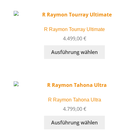
mehrere
werden
Varianten
auf.
Die
R Raymon Tourray Ultimate
Optionen
können
4.499,00
€
auf
Dieses
Ausführung wählen
der
Produkt
Produktseite
weist
gewählt
mehrere
werden
Varianten
auf.
Die
R Raymon Tahona Ultra
Optionen
können
4.799,00
€
auf
Dieses
Ausführung wählen
der
Produkt
Produktseite
weist
gewählt