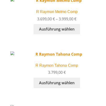
auf.
Die
R Raymon Metmo Comp
Optionen
können
Preisspanne:
3.699,00
€
–
3.999,00
€
auf
3.699,00 €
Dieses
Ausführung wählen
der
bis
Produkt
Produktseite
3.999,00 €
weist
gewählt
mehrere
werden
Varianten
auf.
Die
R Raymon Tahona Comp
Optionen
können
3.799,00
€
auf
Dieses
Ausführung wählen
der
Produkt
Produktseite
weist
gewählt
mehrere
werden
Varianten