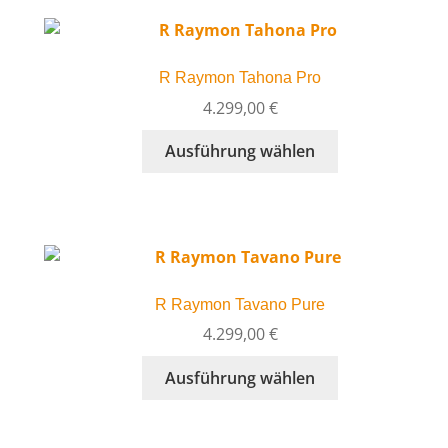
Varianten
auf.
Die
R Raymon Tahona Pro
Optionen
können
4.299,00
€
auf
Dieses
Ausführung wählen
der
Produkt
Produktseite
weist
gewählt
mehrere
werden
Varianten
auf.
Die
R Raymon Tavano Pure
Optionen
können
4.299,00
€
auf
Dieses
Ausführung wählen
der
Produkt
Produktseite
weist
gewählt
mehrere