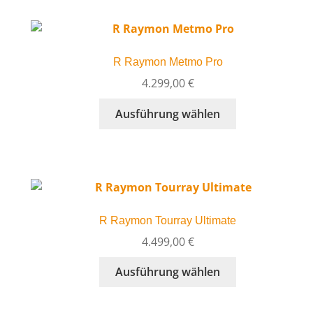
werden
Varianten
auf.
Die
R Raymon Metmo Pro
Optionen
können
4.299,00
€
auf
Dieses
Ausführung wählen
der
Produkt
Produktseite
weist
gewählt
mehrere
werden
Varianten
auf.
Die
R Raymon Tourray Ultimate
Optionen
können
4.499,00
€
auf
Dieses
Ausführung wählen
der
Produkt
Produktseite
weist
gewählt