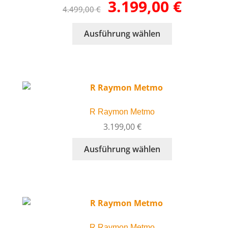
Ursprünglicher
Aktueller
3.199,00
€
der
4.499,00
€
Preis
Preis
Produktseite
war:
ist:
gewählt
Dieses
Ausführung wählen
4.499,00 €
3.199,00 €.
werden
Produkt
weist
mehrere
Varianten
auf.
Die
R Raymon Metmo
Optionen
können
3.199,00
€
auf
Dieses
Ausführung wählen
der
Produkt
Produktseite
weist
gewählt
mehrere
werden
Varianten
auf.
Die
R Raymon Metmo