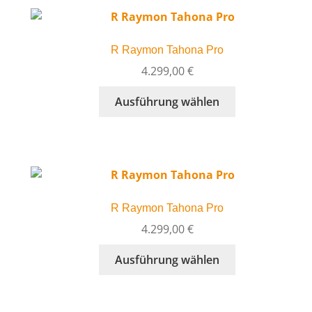
Varianten
auf.
Die
R Raymon Tahona Pro
Optionen
können
4.299,00
€
auf
Dieses
Ausführung wählen
der
Produkt
Produktseite
weist
gewählt
mehrere
werden
Varianten
auf.
Die
R Raymon Tahona Pro
Optionen
können
4.299,00
€
auf
Dieses
Ausführung wählen
der
Produkt
Produktseite
weist
gewählt
mehrere
werden