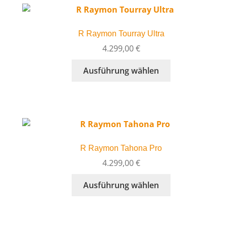
auf.
Die
R Raymon Tourray Ultra
Optionen
können
4.299,00
€
auf
Dieses
Ausführung wählen
der
Produkt
Produktseite
weist
gewählt
mehrere
werden
Varianten
auf.
Die
R Raymon Tahona Pro
Optionen
können
4.299,00
€
auf
Dieses
Ausführung wählen
der
Produkt
Produktseite
weist
gewählt
mehrere
werden