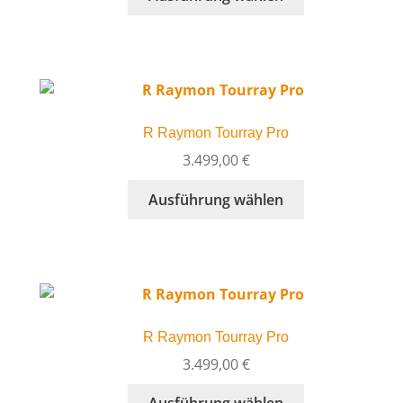
Produkt
Produktseite
weist
gewählt
mehrere
werden
Varianten
auf.
Die
R Raymon Tourray Pro
Optionen
können
3.499,00
€
auf
Dieses
Ausführung wählen
der
Produkt
Produktseite
weist
gewählt
mehrere
werden
Varianten
auf.
Die
R Raymon Tourray Pro
Optionen
können
3.499,00
€
auf
Dieses