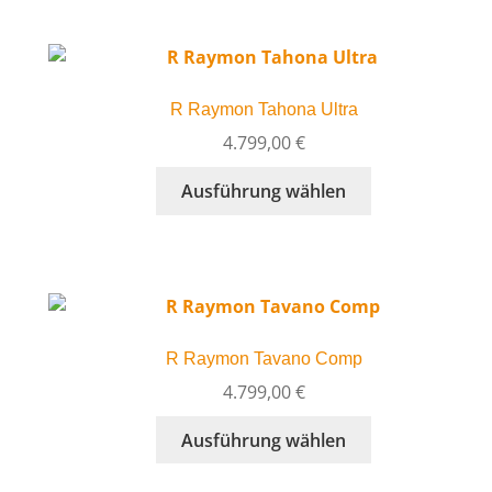
mehrere
werden
Varianten
auf.
Die
R Raymon Tahona Ultra
Optionen
können
4.799,00
€
auf
Dieses
Ausführung wählen
der
Produkt
Produktseite
weist
gewählt
mehrere
werden
Varianten
auf.
Die
R Raymon Tavano Comp
Optionen
können
4.799,00
€
auf
Dieses
Ausführung wählen
der
Produkt
Produktseite
weist