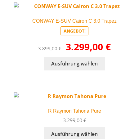
auf.
Die
CONWAY E-SUV Cairon C 3.0 Trapez
Optionen
können
ANGEBOT!
auf
Ursprünglicher
Aktueller
3.299,00
€
der
3.899,00
€
Preis
Preis
Produktseite
war:
ist:
gewählt
Dieses
Ausführung wählen
3.899,00 €
3.299,00 €.
werden
Produkt
weist
mehrere
Varianten
auf.
Die
R Raymon Tahona Pure
Optionen
können
3.299,00
€
auf
Dieses
Ausführung wählen
der
Produkt