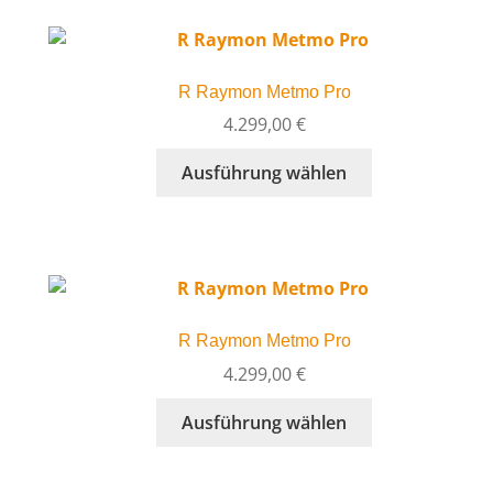
werden
Varianten
auf.
Die
R Raymon Metmo Pro
Optionen
können
4.299,00
€
auf
Dieses
Ausführung wählen
der
Produkt
Produktseite
weist
gewählt
mehrere
werden
Varianten
auf.
Die
R Raymon Metmo Pro
Optionen
können
4.299,00
€
auf
Dieses
Ausführung wählen
der
Produkt
Produktseite
weist
gewählt
mehrere