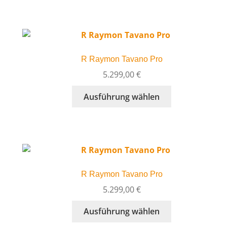
weist
gewählt
mehrere
werden
Varianten
auf.
Die
R Raymon Tavano Pro
Optionen
können
5.299,00
€
auf
Dieses
Ausführung wählen
der
Produkt
Produktseite
weist
gewählt
mehrere
werden
Varianten
auf.
Die
R Raymon Tavano Pro
Optionen
können
5.299,00
€
auf
Dieses
Ausführung wählen
der
Produkt
Produktseite