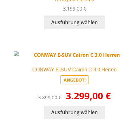
Optionen
können
3.199,00
€
auf
Dieses
Ausführung wählen
der
Produkt
Produktseite
weist
gewählt
mehrere
werden
Varianten
auf.
Die
CONWAY E-SUV Cairon C 3.0 Herren
Optionen
können
ANGEBOT!
auf
Ursprünglicher
Aktueller
3.299,00
€
der
3.899,00
€
Preis
Preis
Produktseite
war:
ist:
gewählt
Dieses
Ausführung wählen
3.899,00 €
3.299,00 €.
werden
Produkt
weist
mehrere
Varianten