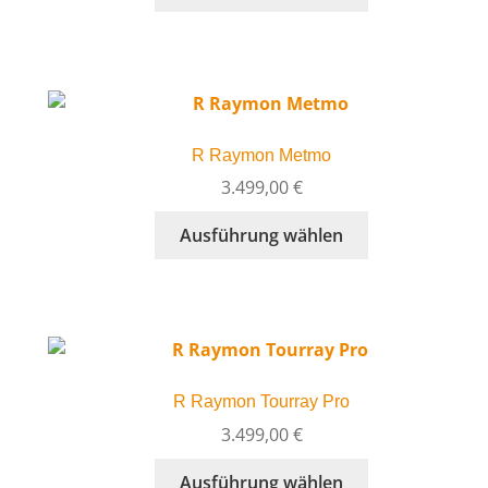
Produkt
Produktseite
weist
gewählt
mehrere
werden
Varianten
auf.
Die
R Raymon Metmo
Optionen
können
3.499,00
€
auf
Dieses
Ausführung wählen
der
Produkt
Produktseite
weist
gewählt
mehrere
werden
Varianten
auf.
Die
R Raymon Tourray Pro
Optionen
können
3.499,00
€
auf
Dieses
Ausführung wählen
der