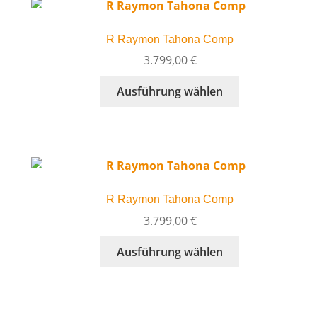
auf.
Die
R Raymon Tahona Comp
Optionen
können
3.799,00
€
auf
Dieses
Ausführung wählen
der
Produkt
Produktseite
weist
gewählt
mehrere
werden
Varianten
auf.
Die
R Raymon Tahona Comp
Optionen
können
3.799,00
€
auf
Dieses
Ausführung wählen
der
Produkt
Produktseite
weist
gewählt
mehrere
werden
Varianten