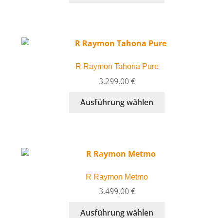
Produktseite
weist
gewählt
mehrere
werden
Varianten
auf.
Die
R Raymon Tahona Pure
Optionen
können
3.299,00
€
auf
Dieses
Ausführung wählen
der
Produkt
Produktseite
weist
gewählt
mehrere
werden
Varianten
auf.
Die
R Raymon Metmo
Optionen
können
3.499,00
€
auf
Dieses
Ausführung wählen
der