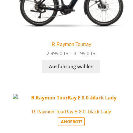
Produktseite
gewählt
werden
R Raymon Tourray
Preisspanne:
2.999,00
€
–
3.199,00
€
2.999,00 €
Dieses
Ausführung wählen
bis
Produkt
3.199,00 €
weist
mehrere
Varianten
auf.
Die
R Raymon TourRay E 8.0 -black Lady
Optionen
können
ANGEBOT!
auf