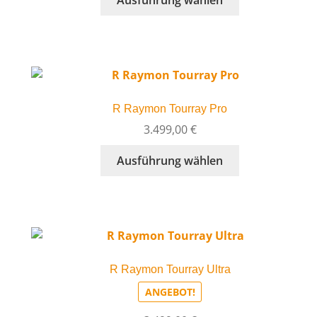
Ausführung wählen
der
Produkt
Produktseite
weist
gewählt
mehrere
werden
Varianten
auf.
Die
R Raymon Tourray Pro
Optionen
können
3.499,00
€
auf
Dieses
Ausführung wählen
der
Produkt
Produktseite
weist
gewählt
mehrere
werden
Varianten
auf.
Die
R Raymon Tourray Ultra
Optionen
können
ANGEBOT!
auf