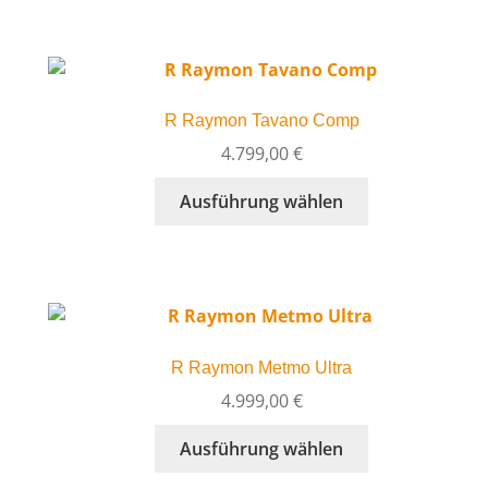
gewählt
mehrere
werden
Varianten
auf.
Die
R Raymon Tavano Comp
Optionen
können
4.799,00
€
auf
Dieses
Ausführung wählen
der
Produkt
Produktseite
weist
gewählt
mehrere
werden
Varianten
auf.
Die
R Raymon Metmo Ultra
Optionen
können
4.999,00
€
auf
Dieses
Ausführung wählen
der
Produkt
Produktseite