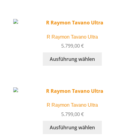
weist
gewählt
mehrere
werden
Varianten
auf.
Die
R Raymon Tavano Ultra
Optionen
können
5.799,00
€
auf
Dieses
Ausführung wählen
der
Produkt
Produktseite
weist
gewählt
mehrere
werden
Varianten
auf.
Die
R Raymon Tavano Ultra
Optionen
können
5.799,00
€
auf
Dieses
Ausführung wählen
der
Produkt