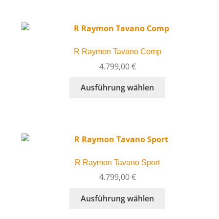
gewählt
mehrere
werden
Varianten
auf.
Die
R Raymon Tavano Comp
Optionen
können
4.799,00
€
auf
Dieses
Ausführung wählen
der
Produkt
Produktseite
weist
gewählt
mehrere
werden
Varianten
auf.
Die
R Raymon Tavano Sport
Optionen
können
4.799,00
€
auf
Dieses
Ausführung wählen
der
Produkt
Produktseite
weist