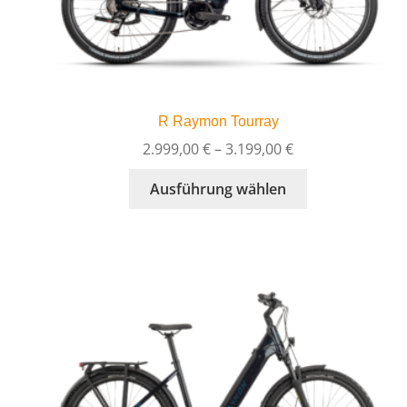
R Raymon Tourray
Preisspanne:
2.999,00
€
–
3.199,00
€
2.999,00 €
Dieses
Ausführung wählen
bis
Produkt
3.199,00 €
weist
mehrere
Varianten
auf.
Die
Optionen
können
auf
der