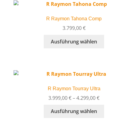
auf.
Die
R Raymon Tahona Comp
Optionen
können
3.799,00
€
auf
Dieses
Ausführung wählen
der
Produkt
Produktseite
weist
gewählt
mehrere
werden
Varianten
auf.
Die
R Raymon Tourray Ultra
Optionen
können
Preisspanne:
3.999,00
€
–
4.299,00
€
auf
3.999,00 €
Dieses
Ausführung wählen
der
bis
Produkt
Produktseite
4.299,00 €
weist
gewählt
mehrere
werden
Varianten