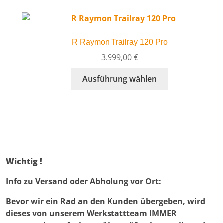
werden
Varianten
auf.
Die
R Raymon Trailray 120 Pro
Optionen
können
3.999,00
€
auf
Dieses
Ausführung wählen
der
Produkt
Produktseite
weist
gewählt
mehrere
werden
Varianten
auf.
Die
Optionen
Wichtig !
können
auf
Info zu Versand oder Abholung vor Ort:
der
Bevor wir ein Rad an den Kunden übergeben, wird
Produktseite
dieses von unserem Werkstattteam IMMER
gewählt