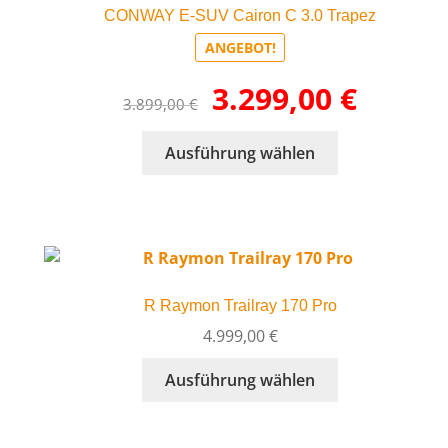
CONWAY E-SUV Cairon C 3.0 Trapez
ANGEBOT!
Ursprünglicher
Aktueller
3.299,00
€
3.899,00
€
Preis
Preis
war:
ist:
Dieses
Ausführung wählen
3.899,00 €
3.299,00 €.
Produkt
weist
mehrere
Varianten
auf.
Die
R Raymon Trailray 170 Pro
Optionen
können
4.999,00
€
auf
Dieses
Ausführung wählen
der
Produkt
Produktseite
weist
gewählt
mehrere