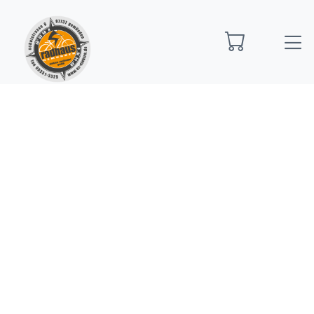
Startseite
E-Bikes
E-Bike Trekking
R Raymon
Tavano Sport