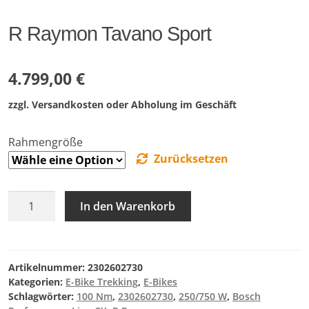
R Raymon Tavano Sport
4.799,00
€
zzgl. Versandkosten oder Abholung im Geschäft
Rahmengröße
Zurücksetzen
R
In den Warenkorb
Raymon
Tavano
Sport
Menge
Artikelnummer:
2302602730
Kategorien:
E-Bike Trekking
,
E-Bikes
Schlagwörter:
100 Nm
,
2302602730
,
250/750 W
,
Bosch