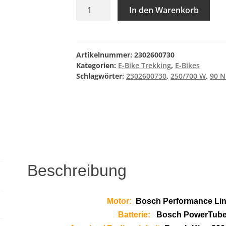
R
In den Warenkorb
Raymon
Tavano
Comp
Menge
Artikelnummer:
2302600730
Kategorien:
E-Bike Trekking
,
E-Bikes
Schlagwörter:
2302600730
,
250/700 W
,
90 
Beschreibung
Motor:
Bosch Performance Lin
Batterie:
Bosch PowerTube,