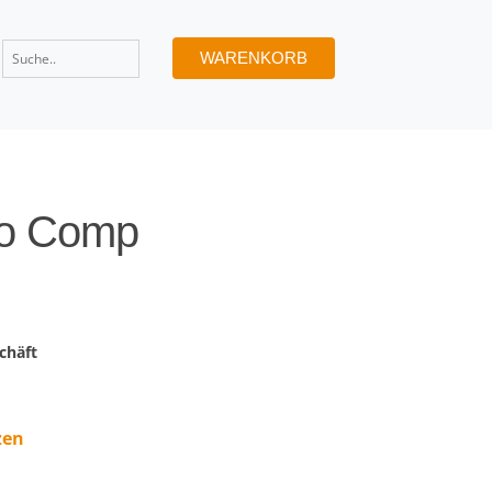
WARENKORB
o Comp
chäft
zen