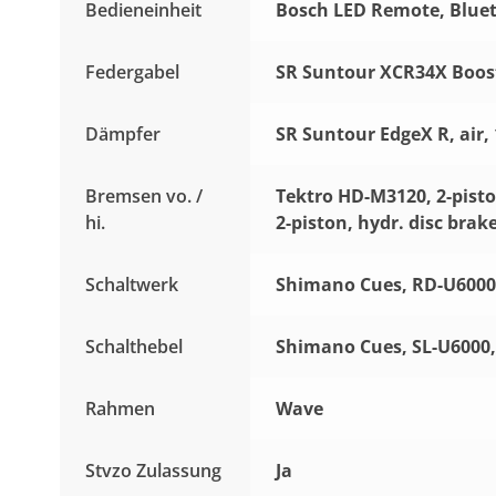
Bedieneinheit
Bosch LED Remote, Blue
Federgabel
SR Suntour XCR34X Boost
Dämpfer
SR Suntour EdgeX R, air
Bremsen vo. /
Tektro HD-M3120, 2-pisto
hi.
2-piston, hydr. disc brak
Schaltwerk
Shimano Cues, RD-U6000
Schalthebel
Shimano Cues, SL-U6000, 
Rahmen
Wave
Stvzo Zulassung
Ja