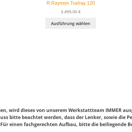
R Raymon Trailray 120
3.499,00
€
Dieses
ueller
Ausführung wählen
Produkt
is
weist
mehrere
99,00 €.
t
Varianten
auf.
e
Die
ten
Optionen
können
auf
en
der
n
Produktseite
gewählt
werden
tseite
en, wird dieses von unserem Werkstattteam IMMER ausge
t
ss bitte beachtet werden, dass der Lenker, sowie die P
n
Für einen fachgerechten Aufbau, bitte die beiliegende