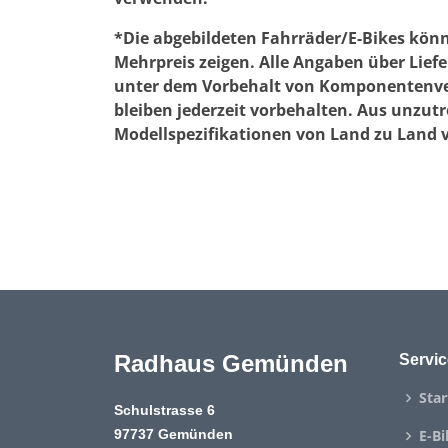
*Die abgebildeten Fahrräder/E-Bikes kön
Mehrpreis zeigen. Alle Angaben über Lie
unter dem Vorbehalt von Komponentenverf
bleiben jederzeit vorbehalten. Aus unzut
Modellspezifikationen von Land zu Land 
Radhaus Gemünden
Servic
Star
Schulstrasse 6
97737 Gemünden
E-Bi