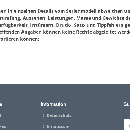
nen in einzelnen Details vom Serienmodell abweichen u
ferumfang, Aussehen, Leistungen, Masse und Gewichte d
ügbarkeit, Irrtümern, Druck-, Satz- und Tippfehlern 
reffenden Angaben können keine Rechte abgeleitet werden
variieren können;
e
Information
Su
t
Datenschutz
kes
Impressum