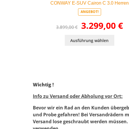
CONWAY E-SUV Cairon C 3.0 Herren
ANGEBOT!
Ursprünglicher
Akt
3.299,00
€
3.899,00
€
Preis
Pre
war:
ist:
Dieses
3.899,00 €
3.2
Ausführung wählen
Produk
weist
mehrer
Varian
auf.
Die
Option
Wichtig !
könne
auf
Info zu Versand oder Abholung vor Ort:
der
Produk
Bevor wir ein Rad an den Kunden übergeb
gewähl
und Probe gefahren! Bei Versandrädern mu
werde
Versand lose geschraubt werden müssen. 
verwenden.