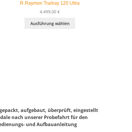
R Raymon Trailray 120 Ultra
4.499,00
€
Dieses
Ausführung wählen
Produkt
weist
mehrere
Varianten
auf.
Die
Optionen
können
auf
der
Produktseite
gewählt
werden
packt, aufgebaut, überprüft, eingestellt
edale nach unserer Probefahrt für den
 Bedienungs- und Aufbauanleitung