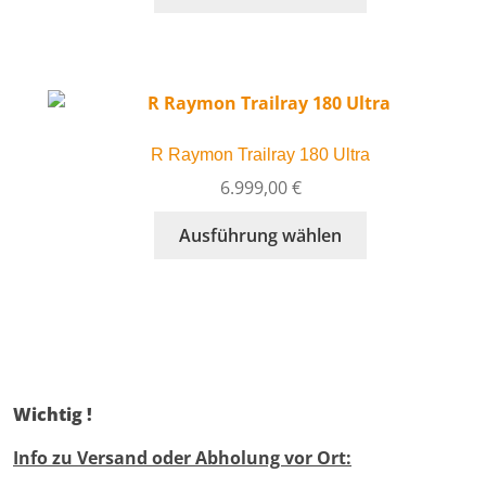
Produkt
Produktseite
weist
gewählt
mehrere
werden
Varianten
auf.
Die
R Raymon Trailray 180 Ultra
Optionen
können
6.999,00
€
auf
Dieses
Ausführung wählen
der
Produkt
Produktseite
weist
gewählt
mehrere
werden
Varianten
auf.
Die
Optionen
Wichtig !
können
auf
Info zu Versand oder Abholung vor Ort:
der