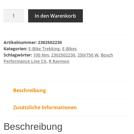
R
In den Warenkorb
Raymon
Tahona
Ultra
Menge
Artikelnummer:
2302502230
Kategorien:
E-Bike Trekking
,
E-Bikes
Schlagwörter:
100 Nm
,
2302502230
,
250/750 W
,
Bosch
Performance Line CX
,
R Raymon
Beschreibung
Zusätzliche Informationen
Beschreibung