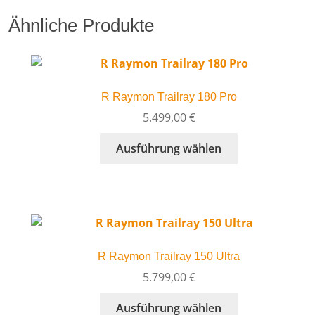
Ähnliche Produkte
R Raymon Trailray 180 Pro
5.499,00
€
Dieses
Ausführung wählen
Produkt
weist
mehrere
Varianten
auf.
Die
R Raymon Trailray 150 Ultra
Optionen
können
5.799,00
€
auf
Dieses
Ausführung wählen
der