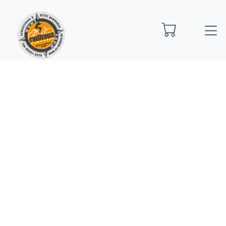
Startseite
E-Bikes
E-Bike Trekking
R Raymon
Tahona Ultra