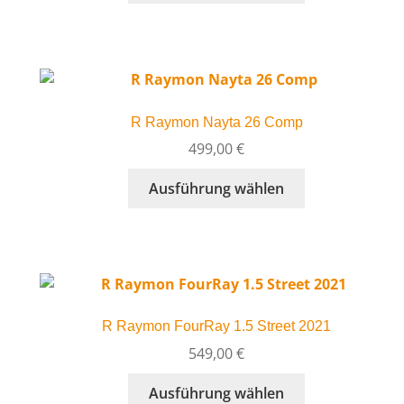
Produktseite
weist
gewählt
mehrere
werden
Varianten
auf.
Die
R Raymon Nayta 26 Comp
Optionen
können
499,00
€
auf
Dieses
Ausführung wählen
der
Produkt
Produktseite
weist
gewählt
mehrere
werden
Varianten
auf.
Die
R Raymon FourRay 1.5 Street 2021
Optionen
können
549,00
€
auf
Dieses
Ausführung wählen
der