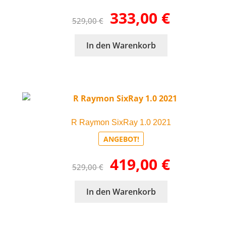
Ursprünglicher
Aktueller
333,00
€
529,00
€
Preis
Preis
war:
ist:
In den Warenkorb
529,00 €
333,00 €.
R Raymon SixRay 1.0 2021
ANGEBOT!
Ursprünglicher
Aktueller
419,00
€
529,00
€
Preis
Preis
war:
ist:
In den Warenkorb
529,00 €
419,00 €.