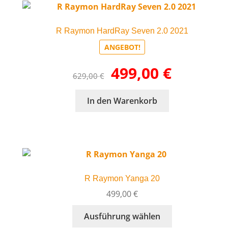
R Raymon HardRay Seven 2.0 2021
ANGEBOT!
Ursprünglicher
Aktueller
499,00
€
629,00
€
Preis
Preis
war:
ist:
In den Warenkorb
629,00 €
499,00 €.
R Raymon Yanga 20
499,00
€
Dieses
Ausführung wählen
Produkt