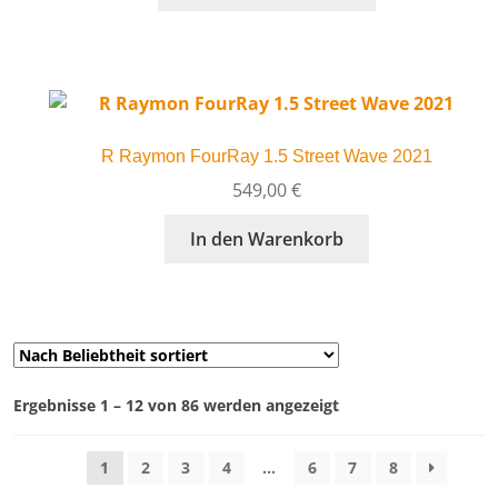
Produkt
Produktseite
weist
gewählt
mehrere
werden
Varianten
auf.
Die
R Raymon FourRay 1.5 Street Wave 2021
Optionen
können
549,00
€
auf
In den Warenkorb
der
Produktseite
gewählt
werden
Nach
Ergebnisse 1 – 12 von 86 werden angezeigt
Preis
sortiert:
1
2
3
4
…
6
7
8
aufsteigend