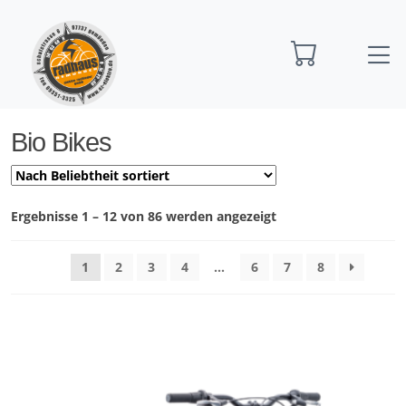
Startseite
Bio Bikes
Bio Bikes
Nach
Ergebnisse 1 – 12 von 86 werden angezeigt
Preis
sortiert:
1
2
3
4
…
6
7
8
aufsteigend