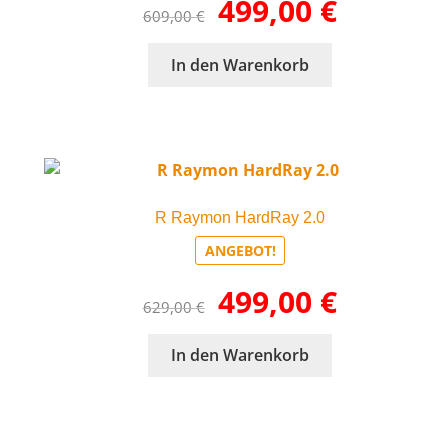
499,00
€
609,00
€
Preis
Preis
war:
ist:
In den Warenkorb
609,00 €
499,00 €.
R Raymon HardRay 2.0
ANGEBOT!
Ursprünglicher
Aktueller
499,00
€
629,00
€
Preis
Preis
war:
ist:
In den Warenkorb
629,00 €
499,00 €.