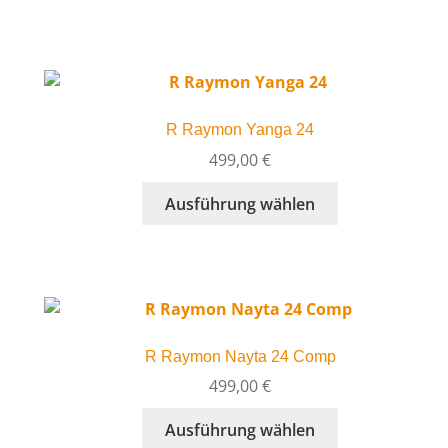
weist
mehrere
Varianten
auf.
Die
R Raymon Yanga 24
Optionen
können
499,00
€
auf
Dieses
Ausführung wählen
der
Produkt
Produktseite
weist
gewählt
mehrere
werden
Varianten
auf.
Die
R Raymon Nayta 24 Comp
Optionen
können
499,00
€
auf
Dieses
Ausführung wählen
der
Produkt