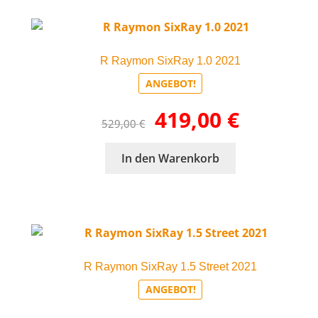
R Raymon SixRay 1.0 2021
ANGEBOT!
Ursprünglicher
Aktueller
419,00
€
529,00
€
Preis
Preis
war:
ist:
In den Warenkorb
529,00 €
419,00 €.
R Raymon SixRay 1.5 Street 2021
ANGEBOT!
Ursprünglicher
Aktueller