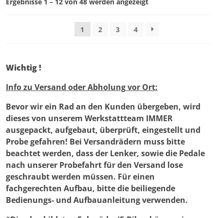
Nach
Ergebnisse 1 – 12 von 48 werden angezeigt
Optionen
Preis
können
sortiert:
auf
1
2
3
4
aufsteigend
der
Produktseite
gewählt
Wichtig !
werden
Info zu Versand oder Abholung vor Ort:
Bevor wir ein Rad an den Kunden übergeben, wird
dieses von unserem Werkstattteam IMMER
ausgepackt, aufgebaut, überprüft, eingestellt und
Probe gefahren! Bei Versandrädern muss bitte
beachtet werden, dass der Lenker, sowie die Pedale
nach unserer Probefahrt für den Versand lose
geschraubt werden müssen. Für einen
fachgerechten Aufbau, bitte die beiliegende
Bedienungs- und Aufbauanleitung verwenden.