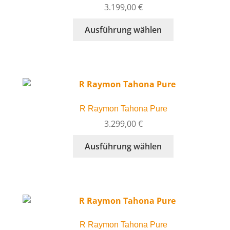
können
3.199,00
€
auf
Dieses
Ausführung wählen
der
Produkt
Produktseite
weist
gewählt
mehrere
werden
Varianten
auf.
Die
R Raymon Tahona Pure
Optionen
können
3.299,00
€
auf
Dieses
Ausführung wählen
der
Produkt
Produktseite
weist
gewählt
mehrere
werden
Varianten
auf.
Die
R Raymon Tahona Pure
Optionen