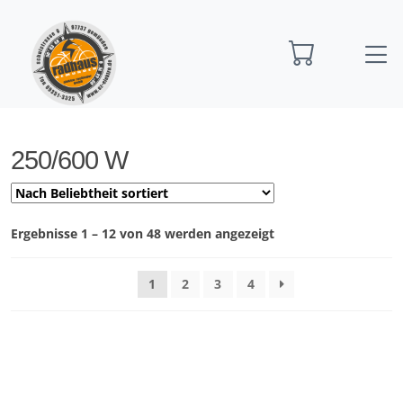
Startseite
Produkte verschlagwortet mit „250/600
W“
250/600 W
Nach
Ergebnisse 1 – 12 von 48 werden angezeigt
Preis
sortiert:
1
2
3
4
aufsteigend