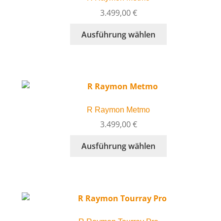
können
3.499,00
€
auf
Dieses
Ausführung wählen
der
Produkt
Produktseite
weist
gewählt
mehrere
werden
Varianten
auf.
Die
R Raymon Metmo
Optionen
können
3.499,00
€
auf
Dieses
Ausführung wählen
der
Produkt
Produktseite
weist
gewählt
mehrere
werden
Varianten
auf.
Die