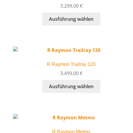
können
3.299,00
€
auf
Dieses
Ausführung wählen
der
Produkt
Produktseite
weist
gewählt
mehrere
werden
Varianten
auf.
Die
R Raymon Trailray 120
Optionen
können
3.499,00
€
auf
Dieses
Ausführung wählen
der
Produkt
Produktseite
weist
gewählt
mehrere
werden
Varianten
auf.
Die
R Raymon Metmo
Optionen