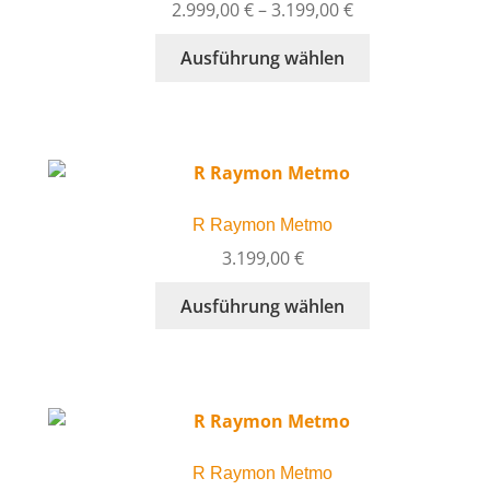
können
Preisspanne:
2.999,00
€
–
3.199,00
€
auf
2.999,00 €
Dieses
Ausführung wählen
der
bis
Produkt
Produktseite
3.199,00 €
weist
gewählt
mehrere
werden
Varianten
auf.
Die
R Raymon Metmo
Optionen
können
3.199,00
€
auf
Dieses
Ausführung wählen
der
Produkt
Produktseite
weist
gewählt
mehrere
werden
Varianten
auf.
Die
R Raymon Metmo
Optionen