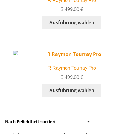
R Raymon Tourray Pro
Optionen
können
3.499,00
€
auf
Dieses
Ausführung wählen
der
Produkt
Produktseite
weist
gewählt
mehrere
werden
Varianten
auf.
Die
R Raymon Tourray Pro
Optionen
können
3.499,00
€
auf
Dieses
Ausführung wählen
der
Produkt
Produktseite
weist
gewählt
mehrere
werden
Varianten
auf.
Die