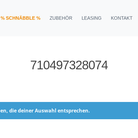
t „710497328074“
% SCHNÄBBLE %
ZUBEHÖR
LEASING
KONTAKT
710497328074
en, die deiner Auswahl entsprechen.