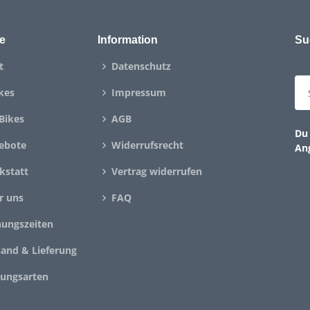
e
Information
Su
t
Datenschutz
kes
Impressum
Bikes
AGB
Du 
ebote
Widerrufsrecht
An
kstatt
Vertrag widerrufen
r uns
FAQ
nungszeiten
sand & Lieferung
lungsarten