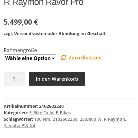
R Raymon Ravor Pro
5.499,00
€
zzgl. Versandkosten oder Abholung im Geschäft
Rahmengröße
Zurücksetzen
R
In den Warenkorb
Raymon
Ravor
Pro
Menge
Artikelnummer:
2102602230
Kategorien:
E-Bike Fully
,
E-Bikes
Schlagwörter:
100 Nm
,
2102602230
,
250/800 W
,
R Raymon
,
Yamaha PW-X4