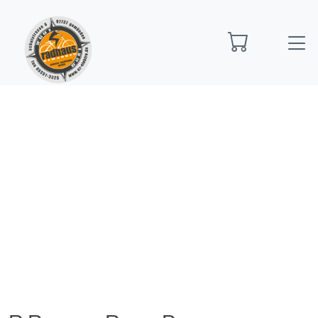
Startseite
E-Bikes
E-Bike Fully
R Raymon Ravor
Pro