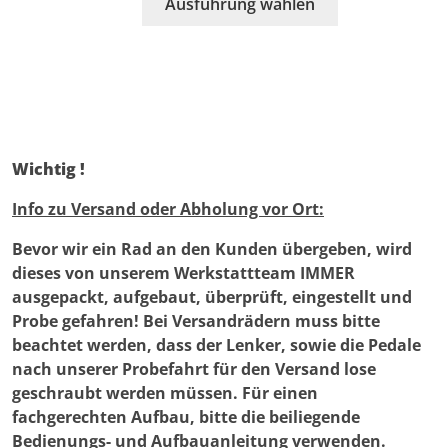
Ausführung wählen
der
Produkt
Produktseite
weist
gewählt
mehrere
werden
Varianten
auf.
Die
Optionen
Wichtig !
können
auf
Info zu Versand oder Abholung vor Ort:
der
Bevor wir ein Rad an den Kunden übergeben, wird
Produktseite
dieses von unserem Werkstattteam IMMER
gewählt
ausgepackt, aufgebaut, überprüft, eingestellt und
werden
Probe gefahren! Bei Versandrädern muss bitte
beachtet werden, dass der Lenker, sowie die Pedale
nach unserer Probefahrt für den Versand lose
geschraubt werden müssen. Für einen
fachgerechten Aufbau, bitte die beiliegende
Bedienungs- und Aufbauanleitung verwenden.