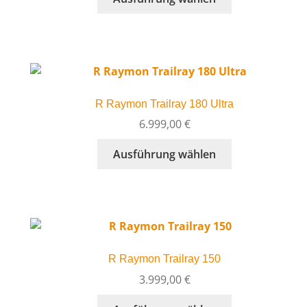
bis
Produkt
3.199,00 €
weist
mehrere
Varianten
auf.
Die
R Raymon Trailray 180 Ultra
Optionen
können
6.999,00
€
auf
Dieses
Ausführung wählen
der
Produkt
Produktseite
weist
gewählt
mehrere
werden
Varianten
auf.
Die
R Raymon Trailray 150
Optionen
können
3.999,00
€
auf
Dieses