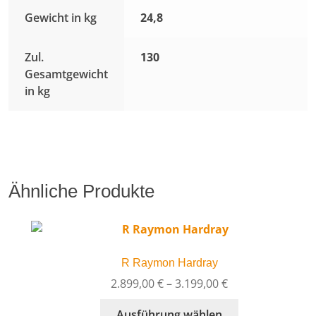
Gewicht in kg
24,8
Zul.
130
Gesamtgewicht
in kg
Ähnliche Produkte
R Raymon Hardray
Preisspanne:
2.899,00
€
–
3.199,00
€
2.899,00 €
Dieses
Ausführung wählen