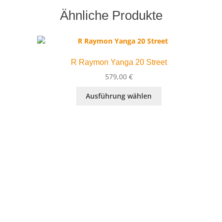
Ähnliche Produkte
R Raymon Yanga 20 Street
579,00
€
Dieses
ller
Ausführung wählen
Produkt
weist
mehrere
0 €.
Varianten
auf.
Die
Optionen
können
auf
der
Produktseite
gewählt