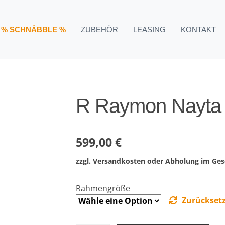
ugend
R Raymon Nayta 24 Pro
% SCHNÄBBLE %
ZUBEHÖR
LEASING
KONTAKT
R Raymon Nayta 
599,00
€
zzgl. Versandkosten oder Abholung im Ges
Rahmengröße
Zurückset