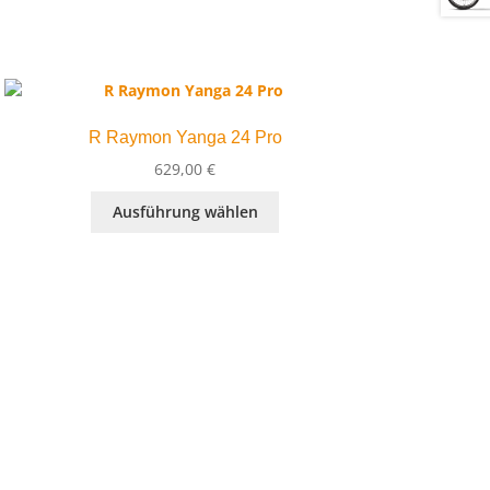
R Raymon Yanga 24 Pro
629,00
€
Dieses
Ausführung wählen
Produkt
weist
mehrere
Varianten
auf.
Die
Optionen
können
auf
der
Produktseite
gewählt