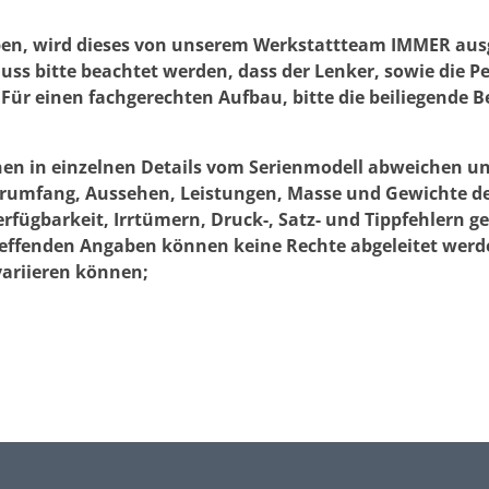
werden
en, wird dieses von unserem Werkstattteam IMMER ausge
ss bitte beachtet werden, dass der Lenker, sowie die P
Für einen fachgerechten Aufbau, bitte die beiliegende
nen in einzelnen Details vom Serienmodell abweichen u
ferumfang, Aussehen, Leistungen, Masse und Gewichte d
ügbarkeit, Irrtümern, Druck-, Satz- und Tippfehlern 
reffenden Angaben können keine Rechte abgeleitet werden
variieren können;