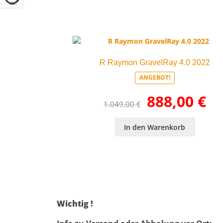
R Raymon GravelRay 4.0 2022
ANGEBOT!
Ursprünglicher
Aktue
888,00
€
1.049,00
€
Preis
Preis
war:
ist:
1.049,00 €
888,0
In den Warenkorb
Wichtig !