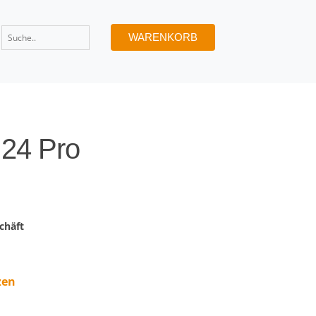
WARENKORB
24 Pro
chäft
zen