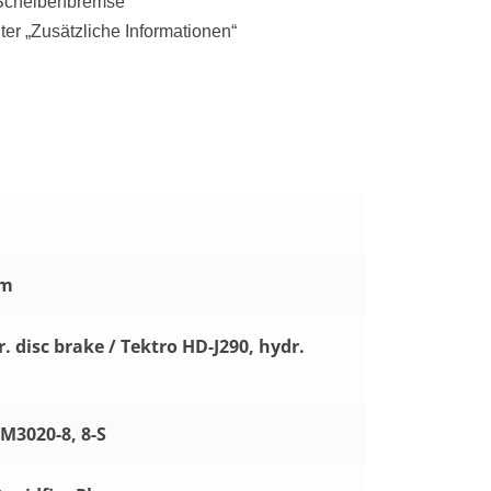
Scheibenbremse
er „Zusätzliche Informationen“
mm
. disc brake / Tektro HD-J290, hydr.
M3020-8, 8-S