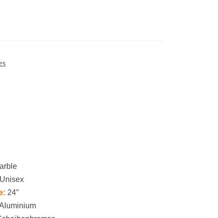
es
arble
Unisex
e:
24″
Aluminium