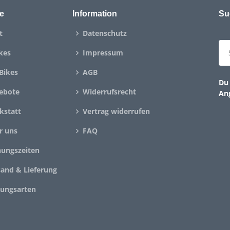
e
Information
Su
t
Datenschutz
kes
Impressum
Bikes
AGB
Du 
ebote
Widerrufsrecht
An
kstatt
Vertrag widerrufen
r uns
FAQ
nungszeiten
sand & Lieferung
lungsarten