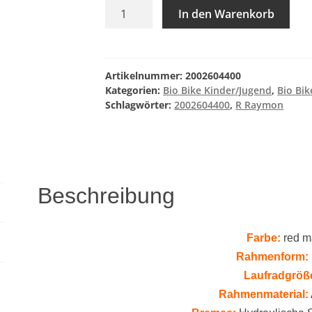
R
In den Warenkorb
Raymon
Nayta
24
Pro
Artikelnummer:
2002604400
Menge
Kategorien:
Bio Bike Kinder/Jugend
,
Bio Bik
Schlagwörter:
2002604400
,
R Raymon
Beschreibung
Farbe:
red m
Rahmenform:
Laufradgröß
Rahmenmaterial: