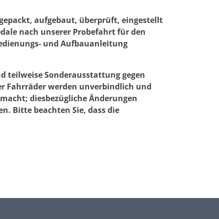
werden
packt, aufgebaut, überprüft, eingestellt
edale nach unserer Probefahrt für den
 Bedienungs- und Aufbauanleitung
nd teilweise Sonderausstattung gegen
er Fahrräder werden unverbindlich und
gemacht; diesbezügliche Änderungen
. Bitte beachten Sie, dass die