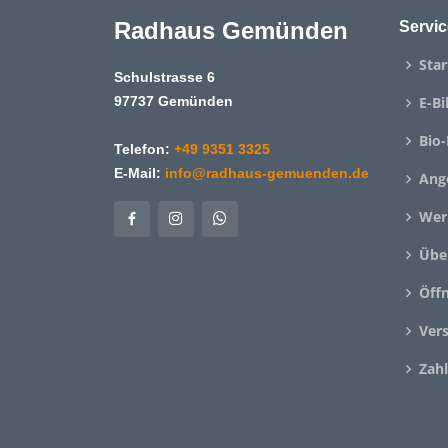
Radhaus Gemünden
Servic
Star
Schulstrasse 6
97737 Gemünden
E-Bi
Bio-
Telefon:
+49 9351 3325
E-Mail:
info@radhaus-gemuenden.de
Ang
Wer
Übe
Öff
Ver
Zah