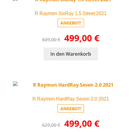
R Raymon SixRay 1.5 Street 2021
ANGEBOT!
Ursprünglicher
Aktueller
499,00
€
609,00
€
Preis
Preis
war:
ist:
In den Warenkorb
609,00 €
499,00 €.
R Raymon HardRay Seven 2.0 2021
ANGEBOT!
Ursprünglicher
Aktueller
499,00
€
629,00
€
Preis
Preis