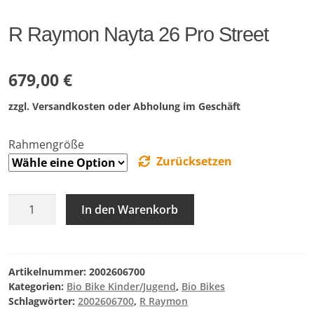
R Raymon Nayta 26 Pro Street
679,00
€
zzgl. Versandkosten oder Abholung im Geschäft
Rahmengröße
Zurücksetzen
R
In den Warenkorb
Raymon
Nayta
26
Pro
Artikelnummer:
2002606700
Street
Kategorien:
Bio Bike Kinder/Jugend
,
Bio Bikes
Schlagwörter:
2002606700
,
R Raymon
Menge