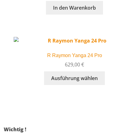
war:
ist:
In den Warenkorb
629,00 €
499,00 €.
R Raymon Yanga 24 Pro
629,00
€
Dieses
Ausführung wählen
Produkt
weist
mehrere
Varianten
auf.
Die
Optionen
Wichtig !
können