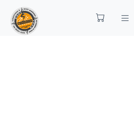
Startseite
Bio Bikes
Bio Bike Kinder/Jugend
R
Raymon Nayta 26 Pro Street