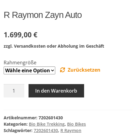
R Raymon Zayn Auto
1.699,00
€
zzgl. Versandkosten oder Abholung im Geschäft
Rahmengröße
Zurücksetzen
R
In den Warenkorb
Raymon
Zayn
Auto
Menge
Artikelnummer:
7202601430
Kategorien:
Bio Bike Trekking
,
Bio Bikes
Schlagwörter:
7202601430
,
R Raymon