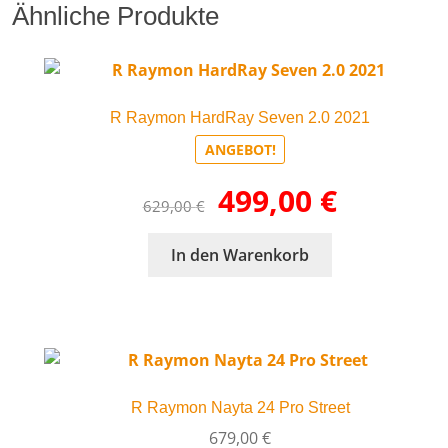
Ähnliche Produkte
R Raymon HardRay Seven 2.0 2021
ANGEBOT!
Ursprünglicher
Aktueller
499,00
€
629,00
€
Preis
Preis
war:
ist:
In den Warenkorb
629,00 €
499,00 €.
R Raymon Nayta 24 Pro Street
679,00
€