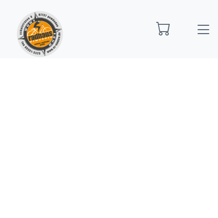
Startseite
Bio Bikes
Bio Bike Trekking
R Raymon
Zayn Auto