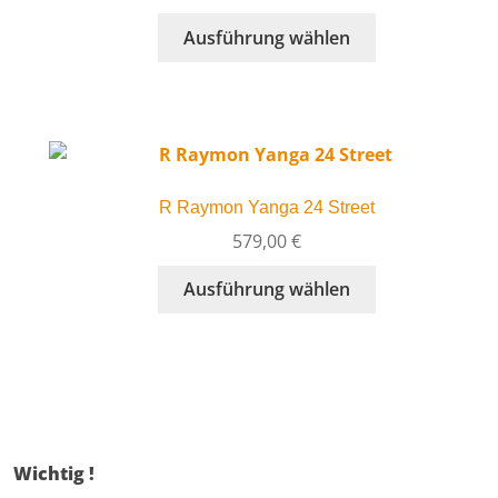
Dieses
Ausführung wählen
Produkt
weist
mehrere
Varianten
auf.
Die
R Raymon Yanga 24 Street
Optionen
können
579,00
€
auf
Dieses
Ausführung wählen
der
Produkt
Produktseite
weist
gewählt
mehrere
werden
Varianten
auf.
Die
Optionen
Wichtig !
können