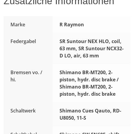
Zusätzliche Informationen
Marke
R Raymon
Federgabel
SR Suntour NEX HLO, coil,
63 mm, SR Suntour NCX32-
D LO, air, 63 mm
Bremsen vo. /
Shimano BR-MT200, 2-
hi.
piston, hydr. disc brake /
Shimano BR-MT200, 2-
piston, hydr. disc brake
Schaltwerk
Shimano Cues Qauto, RD-
U8050, 11-S