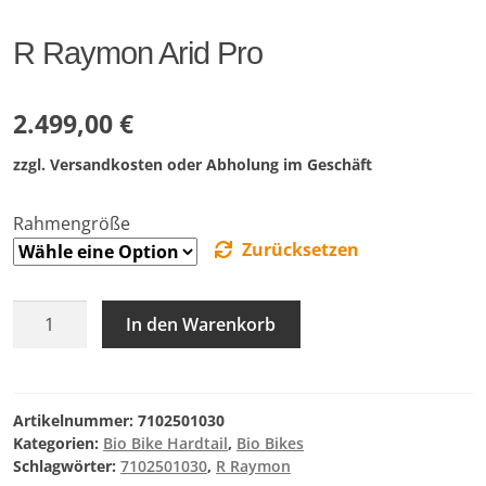
R Raymon Arid Pro
2.499,00
€
zzgl. Versandkosten oder Abholung im Geschäft
Rahmengröße
Zurücksetzen
R
In den Warenkorb
Raymon
Arid
Pro
Menge
Artikelnummer:
7102501030
Kategorien:
Bio Bike Hardtail
,
Bio Bikes
Schlagwörter:
7102501030
,
R Raymon