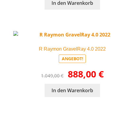
In den Warenkorb
879,00 €
699,00 €.
werden
R Raymon GravelRay 4.0 2022
ANGEBOT!
Ursprünglicher
Aktueller
888,00
€
1.049,00
€
Preis
Preis
war:
ist:
In den Warenkorb
1.049,00 €
888,00 €.