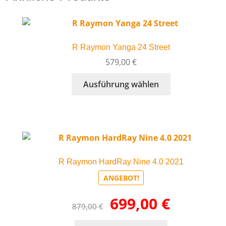
R Raymon Yanga 24 Street
579,00
€
Dieses
Ausführung wählen
Produkt
weist
mehrere
Varianten
auf.
Die
R Raymon HardRay Nine 4.0 2021
Optionen
können
ANGEBOT!
auf
Ursprünglicher
Aktueller
699,00
€
der
879,00
€
Preis
Preis
Produktseite
war:
ist:
gewählt