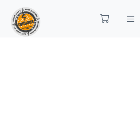
Startseite
Bio Bikes
Bio Bike Hardtail
R Raymon
Arid Pro